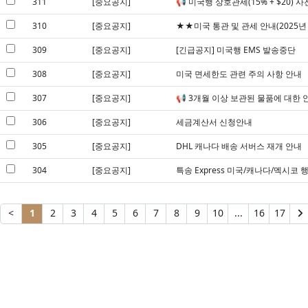
311
[중요공지]
📢 미국행 상호관세(15% + $20) 
310
[중요공지]
★★미국 통관 및 관세 안내(2025년 
309
[중요공지]
[긴급공지] 미국행 EMS 발송중단
308
[중요공지]
미국 면세한도 관련 주의 사항 안내
307
[중요공지]
📢 3개월 이상 보관된 물품에 대한 
306
[중요공지]
세금계산서 신청안내
305
[중요공지]
DHL 캐나다 배송 서버스 재개 안내
304
[중요공지]
특송 Express 미국/캐나다/멕시코 
<
1
2
3
4
5
6
7
8
9
10
...
16
17