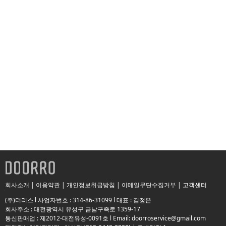
회사소개
|
이용약관
|
개인정보취급방침
|
이메일무단수집거부
|
고객센터
(주)더리스 l 사업자번호 : 314-86-31099 l 대표 : 김정은
회사주소 : 대전광역시 유성구 금남구즉로 1359-17
통신판매업 : 제2012-대전유성-0091호 l Email: doorroservice@gmail.com