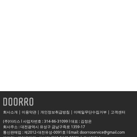
회사소개
|
이용약관
|
개인정보취급방침
|
이메일무단수집거부
|
고객센터
(주)더리스 l 사업자번호 : 314-86-31099 l 대표 : 김정은
회사주소 : 대전광역시 유성구 금남구즉로 1359-17
통신판매업 : 제2012-대전유성-0091호 l Email: doorroservice@gmail.com