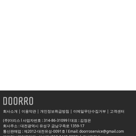
회사소개
|
이용약관
|
개인정보취급방침
|
이메일무단수집거부
|
고객센터
(주)더리스 l 사업자번호 : 314-86-31099 l 대표 : 김정은
회사주소 : 대전광역시 유성구 금남구즉로 1359-17
통신판매업 : 제2012-대전유성-0091호 l Email: doorroservice@gmail.com