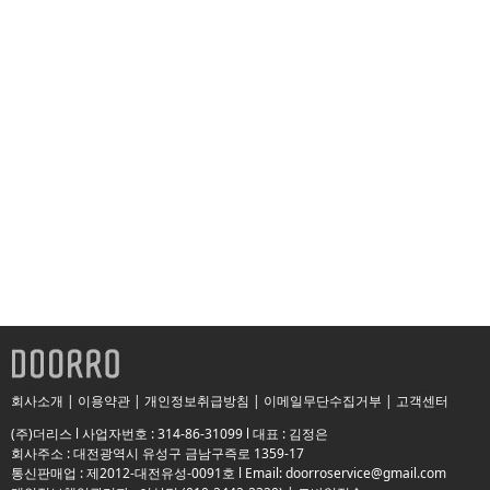
회사소개
|
이용약관
|
개인정보취급방침
|
이메일무단수집거부
|
고객센터
(주)더리스 l 사업자번호 : 314-86-31099 l 대표 : 김정은
회사주소 : 대전광역시 유성구 금남구즉로 1359-17
통신판매업 : 제2012-대전유성-0091호 l Email: doorroservice@gmail.com