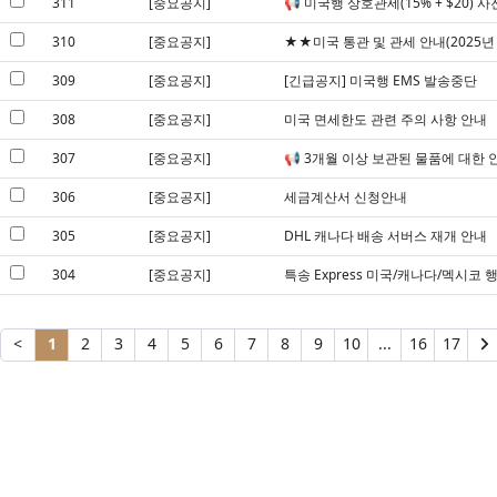
311
[중요공지]
📢 미국행 상호관세(15% + $20) 
310
[중요공지]
★★미국 통관 및 관세 안내(2025년 
309
[중요공지]
[긴급공지] 미국행 EMS 발송중단
308
[중요공지]
미국 면세한도 관련 주의 사항 안내
307
[중요공지]
📢 3개월 이상 보관된 물품에 대한 
306
[중요공지]
세금계산서 신청안내
305
[중요공지]
DHL 캐나다 배송 서버스 재개 안내
304
[중요공지]
특송 Express 미국/캐나다/멕시코 
<
1
2
3
4
5
6
7
8
9
10
...
16
17