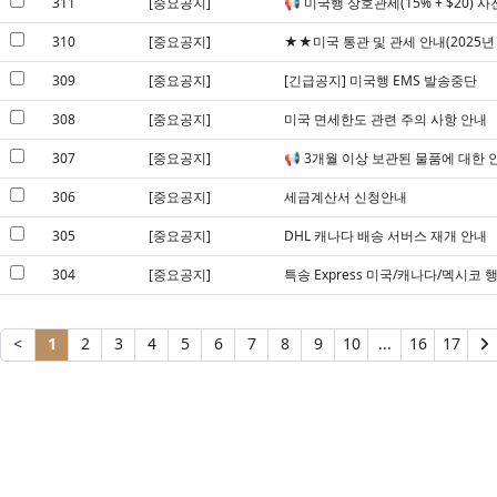
311
[중요공지]
📢 미국행 상호관세(15% + $20) 
310
[중요공지]
★★미국 통관 및 관세 안내(2025년 
309
[중요공지]
[긴급공지] 미국행 EMS 발송중단
308
[중요공지]
미국 면세한도 관련 주의 사항 안내
307
[중요공지]
📢 3개월 이상 보관된 물품에 대한 
306
[중요공지]
세금계산서 신청안내
305
[중요공지]
DHL 캐나다 배송 서버스 재개 안내
304
[중요공지]
특송 Express 미국/캐나다/멕시코 
<
1
2
3
4
5
6
7
8
9
10
...
16
17