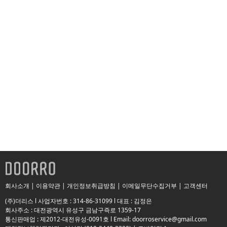
회사소개
|
이용약관
|
개인정보취급방침
|
이메일무단수집거부
|
고객센터
(주)더리스 l 사업자번호 : 314-86-31099 l 대표 : 김정은
회사주소 : 대전광역시 유성구 금남구즉로 1359-17
통신판매업 : 제2012-대전유성-0091호 l Email: doorroservice@gmail.com