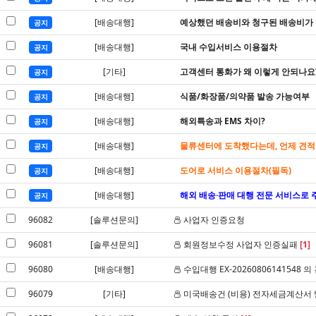
[배송대행]
예상했던 배송비와 청구된 배송비가 다
공지
[배송대행]
국내 수입서비스 이용절차
공지
[기타]
고객센터 통화가 왜 이렇게 안되나요
공지
[배송대행]
식품/화장품/의약품 발송 가능여부
공지
[배송대행]
해외특송과 EMS 차이?
공지
[배송대행]
물류센터에 도착했다는데, 언제 견적
공지
[배송대행]
도어로 서비스 이용절차(필독)
공지
[배송대행]
해외 배송·판매 대행 전문 서비스로 
공지
96082
[솔루션문의]
사업자 인증요청
96081
[솔루션문의]
회원정보수정 사업자 인증실패
[1]
96080
[배송대행]
수입대행 EX-20260806141548 의
96079
[기타]
미국배송건 (비용) 전자세금계산서 