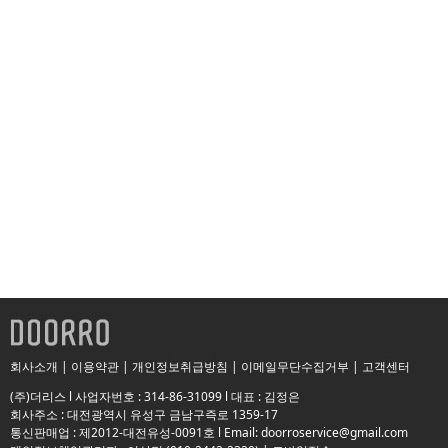
회사소개
|
이용약관
|
개인정보취급방침
|
이메일무단수집거부
|
고객센터
(주)더리스 l 사업자번호 : 314-86-31099 l 대표 : 김정은
회사주소 : 대전광역시 유성구 금남구즉로 1359-17
통신판매업 : 제2012-대전유성-0091호 l Email: doorroservice@gmail.com