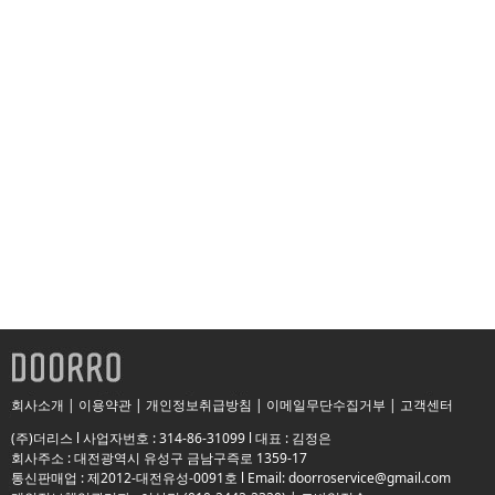
회사소개
|
이용약관
|
개인정보취급방침
|
이메일무단수집거부
|
고객센터
(주)더리스 l 사업자번호 : 314-86-31099 l 대표 : 김정은
회사주소 : 대전광역시 유성구 금남구즉로 1359-17
통신판매업 : 제2012-대전유성-0091호 l Email: doorroservice@gmail.com