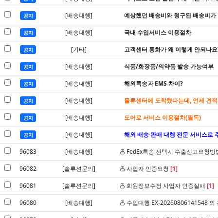
[배송대행]
예상했던 배송비와 청구된 배송비가 다
공지
[배송대행]
국내 수입서비스 이용절차
공지
[기타]
고객센터 통화가 왜 이렇게 안되나요
공지
[배송대행]
식품/화장품/의약품 발송 가능여부
공지
[배송대행]
해외특송과 EMS 차이?
공지
[배송대행]
물류센터에 도착했다는데, 언제 견적
공지
[배송대행]
도어로 서비스 이용절차(필독)
공지
[배송대행]
해외 배송·판매 대행 전문 서비스로 
공지
96083
[배송대행]
FedEx특송 선택시 수출신고요청방
96082
[솔루션문의]
사업자 인증요청
[1]
96081
[솔루션문의]
회원정보수정 사업자 인증실패
[1]
96080
[배송대행]
수입대행 EX-20260806141548 의