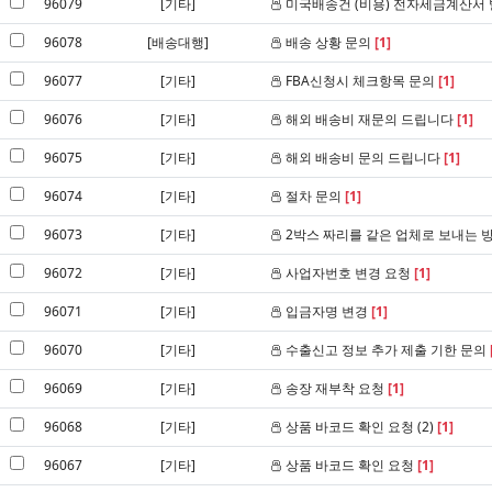
96079
[기타]
미국배송건 (비용) 전자세금계산서 
96078
[배송대행]
배송 상황 문의
[1]
96077
[기타]
FBA신청시 체크항목 문의
[1]
96076
[기타]
해외 배송비 재문의 드립니다
[1]
96075
[기타]
해외 배송비 문의 드립니다
[1]
96074
[기타]
절차 문의
[1]
96073
[기타]
2박스 짜리를 같은 업체로 보내는 
96072
[기타]
사업자번호 변경 요청
[1]
96071
[기타]
입금자명 변경
[1]
96070
[기타]
수출신고 정보 추가 제출 기한 문의
96069
[기타]
송장 재부착 요청
[1]
96068
[기타]
상품 바코드 확인 요청 (2)
[1]
96067
[기타]
상품 바코드 확인 요청
[1]