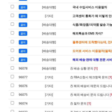
[배송대행]
국내 수입서비스 이용절차
공지
[기타]
고객센터 통화가 왜 이렇게 안
공지
[배송대행]
식품/화장품/의약품 발송 가
공지
[배송대행]
해외특송과 EMS 차이?
공지
[배송대행]
물류센터에 도착했다는데, 언제
공지
[배송대행]
도어로 서비스 이용절차(필독)
공지
[배송대행]
해외 배송·판매 대행 전문 서비
공지
96078
[배송대행]
배송 상황 문의
[1]
96077
[기타]
FBA신청시 체크항목 문의
[1
96076
[기타]
해외 배송비 재문의 드립니
96075
[기타]
해외 배송비 문의 드립니다
[
96074
[기타]
절차 문의
[1]