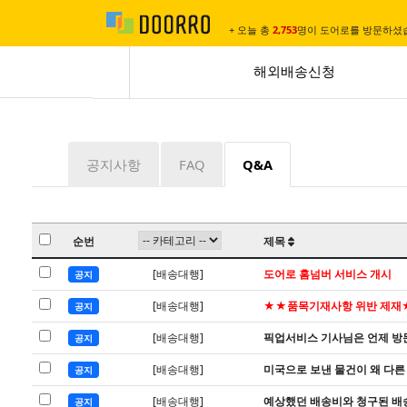
+ 오늘 총
2,753
명이 도어로를 방문하셨
해외배송신청
공지사항
FAQ
Q&A
순번
제목
[배송대행]
도어로 홈넘버 서비스 개시
공지
[배송대행]
★★품목기재사항 위반 제재
공지
[배송대행]
픽업서비스 기사님은 언제 방
공지
[배송대행]
미국으로 보낸 물건이 왜 다른
공지
[배송대행]
예상했던 배송비와 청구된 배송
공지