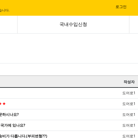
로그인
|
습니다.
국내수입신청
작성자
도어로1
★★
도어로1
문하시나요?
도어로1
 국가에 있나요?
도어로1
비가 다릅니다.(부피변형??)
도어로1