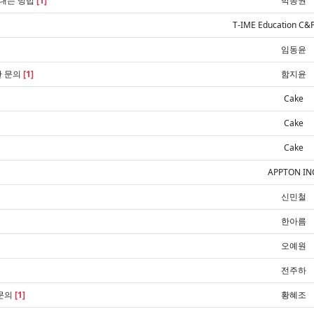
보내는 방법
[1]
박종권
T-IME Education C&
임동윤
한 문의
[1]
함지윤
Cake
Cake
Cake
APPTON IN
신민철
한아름
오예원
전주하
 문의
[1]
황혜조